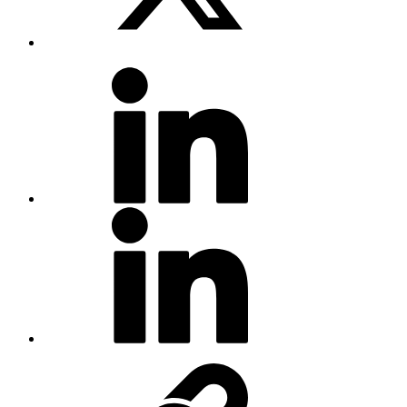
Publicación
en X
LinkedIn
LinkedIn -
Business