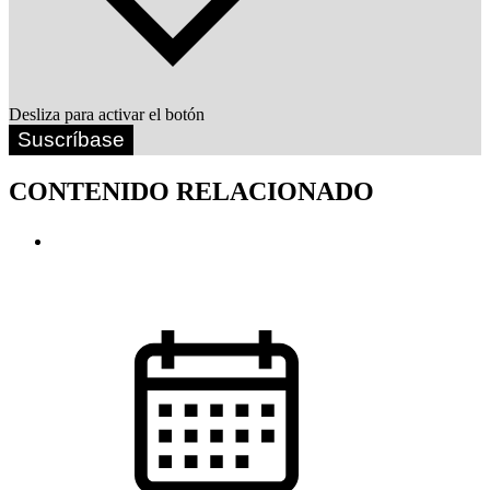
Desliza para activar el botón
Suscríbase
CONTENIDO RELACIONADO
Divorcio con inmueble privativo
¿Puede venderlo el titular antes de liquidar el régimen de
gananciales si se financió parcialmente bajo su vigencia?
29.07.2026