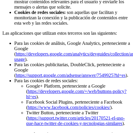
mostrar contenidos relevantes para el usuario y enviarle los
mensajes o alertas que solicite.
Cookies de redes sociales:
son aquellas que facilitan y
monitorizan la conexión y la publicación de contenidos entre
esta web y las redes sociales.
Las aplicaciones que utilizan estos terceros son las siguientes:
Para las cookies de análisis, Google Analytics, perteneciente a
Google
(
https://developers.google.com/analytics/devguides/collection/an
usage
).
Para las cookies publicitarias, DoubleClick, perteneciente a
Google
(
https://support.google.com/adsense/answer/7549925?hl=es
).
Para las cookies de redes sociales:
Google+ Platform, perteneciente a Google
(
https://developers.google.com/+/web/buttons-policy?
hl=es
).
Facebook Social Plugins, perteneciente a Facebook
(
https://www.facebook.com/policies/cookies/
).
Twitter Button, perteneciente a Twitter
(
https://support.twitter.com/articles/20170521-el-uso-
que-hace-twitter-de-cookies-y-tecnologias-similares
).