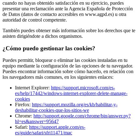
cuando no hayas obtenido satisfacción en su ejercicio, puedes
presentar una reclamación ante la Agencia Española de Protección
de Datos (datos de contacto accesibles en www.agpd.es) u otra
autoridad de control competente.
También puedes obtener más información sobre los derechos que te
asisten dirigiéndote a dichos organismos.
¿Cómo puedo gestionar las cookies?
Puedes permitir, bloquear o eliminar las cookies instaladas en tu
equipo mediante la configuración de las opciones de tu navegador.
Puedes encontrar información sobre cómo hacerlo, en relación con
los navegadores más comunes, en los siguientes enlaces:
Internet Explorer:
https://support.microsoft.com/es-
es/help/17442/windows-internet-explorer-delete-manage-
cookies
Firefox:
https://support.mozilla.org/es/kb/habilitar-y-
deshabilitar-cookies-que-los-sitios-we
Chrome:
http://support.google.com/chrome/bin/answer.py?
hl=es&answer=95647
Safari:
https://support.apple.com/es-
es/guide/safari/sfri11471/mac